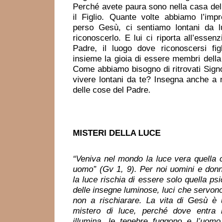
Perché avete paura sono nella casa del
il Figlio. Quante volte abbiamo l’imp
perso Gesù, ci sentiamo lontani da l
riconoscerlo. E lui ci riporta all’essenz
Padre, il luogo dove riconoscersi fig
insieme la gioia di essere membri della
Come abbiamo bisogno di ritrovati Sig
vivere lontani da te? Insegna anche a 
delle cose del Padre.
MISTERI
DELLA LUCE
“Veniva nel mondo la luce vera quella c
uomo” (Gv 1, 9). Per noi uomini e don
la luce rischia di essere solo quella psi
delle insegne luminose, luci che servon
non a rischiarare. La vita di Gesù è
mistero di luce, perché dove entra l
illumina, le tenebre fuggono e l’uomo 