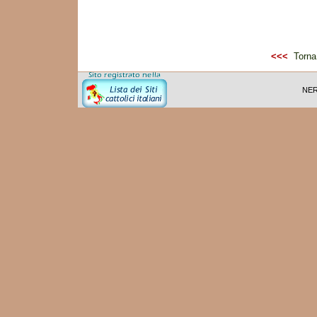
<<<
Torna 
NER