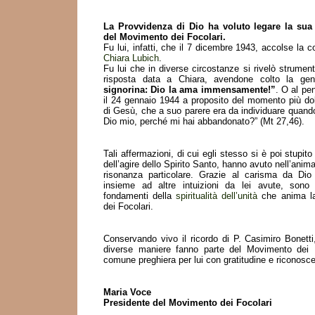
La Provvidenza di Dio ha voluto legare la sua 
del Movimento dei Focolari.
Fu lui, infatti, che il 7 dicembre 1943, accolse la 
Chiara Lubich
.
Fu lui che in diverse circostanze si rivelò strument
risposta data a Chiara, avendone colto la gen
signorina: Dio la ama immensamente!”
. O al pe
il 24 gennaio 1944 a proposito del momento più do
di Gesù, che a suo parere era da individuare quando
Dio mio, perché mi hai abbandonato?” (Mt 27,46).
Tali affermazioni, di cui egli stesso si è poi stupit
dell’agire dello Spirito Santo, hanno avuto nell’anim
risonanza particolare. Grazie al carisma da Dio
insieme ad altre intuizioni da lei avute, sono
fondamenti della
spiritualità dell’unità
che anima la
dei Focolari.
Conservando vivo il ricordo di P. Casimiro Bonetti
diverse maniere fanno parte del Movimento dei F
comune preghiera per lui con gratitudine e riconosc
Maria Voce
Presidente del Movimento dei Focolari