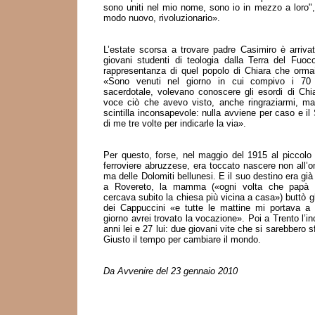
sono uniti nel mio nome, sono io in mezzo a loro", 
modo nuovo, rivoluzionario».
L’estate scorsa a trovare padre Casimiro è arriva
giovani studenti di teologia dalla Terra del Fuoc
rappresentanza di quel popolo di Chiara che ormai 
«Sono venuti nel giorno in cui compivo i 70 
sacerdotale, volevano conoscere gli esordi di Chia
voce ciò che avevo visto, anche ringraziarmi, ma
scintilla inconsapevole: nulla avviene per caso e il 
di me tre volte per indicarle la via».
Per questo, forse, nel maggio del 1915 al piccolo C
ferroviere abruzzese, era toccato nascere non all
ma delle Dolomiti bellunesi. E il suo destino era già
a Rovereto, la mamma («ogni volta che papà ven
cercava subito la chiesa più vicina a casa») buttò gl
dei Cappuccini «e tutte le mattine mi portava 
giorno avrei trovato la vocazione». Poi a Trento l’i
anni lei e 27 lui: due giovani vite che si sarebbero 
Giusto il tempo per cambiare il mondo.
Da Avvenire del 23 gennaio 2010