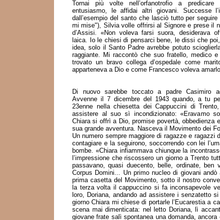
Tornai più volte nell’orfanotrofio a predicar
entusiasmo, le affidai altri giovani. Successe l
dall’esempio del santo che lasciò tutto per seguire
mi mise"), Silvia volle offrirsi al Signore e prese i
d’Assisi. «Non voleva farsi suora, desiderava of
laica. Io le chiesi di pensarci bene, le dissi che p
idea, solo il Santo Padre avrebbe potuto scioglierl
raggiante. Mi raccontò che suo fratello, medico 
trovato un bravo collega d’ospedale come marit
apparteneva a Dio e come Francesco voleva amarlo at
Di nuovo sarebbe toccato a padre Casimiro ac
Avvenne il 7 dicembre del 1943 quando, a tu pe
23enne nella chiesetta dei Cappuccini di Trento, 
assistere al suo sì incondizionato: «Eravamo so
Chiara si offrì a Dio, promise povertà, obbedienza e 
sua grande avventura. Nasceva il Movimento dei Foc
Un numero sempre maggiore di ragazze e ragazzi di
contagiare e la seguirono, soccorrendo con lei l’um
bombe. «Chiara infiammava chiunque la incontrass
l’impressione che riscossero un giorno a Trento tut
passavano, quasi duecento, belle, ordinate, ben ve
Corpus Domini... Un primo nucleo di giovani andò a
prima casetta del Movimento, sotto il nostro conve
la terza volta il cappuccino si fa inconsapevole ve
loro, Doriana, andando ad assistere i senzatetto s
giorno Chiara mi chiese di portarle l’Eucarestia a c
scena mai dimenticata: nel letto Doriana, lì accant
giovane frate salì spontanea una domanda, ancora 