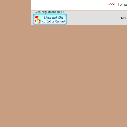
<<<
Torna 
NER