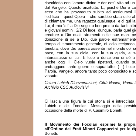
riscaldarlo con l’amore divino e dar così vita ad un
dal Vangelo. Questo anzitutto. E, poiché Dio è co
ecco che ha provveduto subito ad assicurarsi i
l’edificio – quest’Opera – che sarebbe stata utile a
di chiamare me, una ragazza qualunque; e di qui l
Lui, il mio “sì” a Dio seguito ben presto da tanti altr
e giovani uomini. 2/2 Di luce, dunque, parla quel gi
creature a Dio quali strumenti nelle sue mani pe
donazione di sé a Dio, due parole estremamente u
tempo di smarrimento generale, di odio reciproco
tenebra, dove Dio pareva assente nel mondo col s
pace, con la sua gioia, con la sua guida, e 
interessasse di Lui. E luce e donazione di sé a
anche oggi il Cielo vuole ripeterci, quando su
protraggono tante guerre e soprattutto. (…) Luce
Parola, Vangelo, ancora tanto poco conosciuto e so
vissuto.
Chiara Lubich (Conversazioni, Città Nuova, Roma 
Archivio CSC Audiovisivi
Ci lascia una figura la cui storia si è intrecciata
Lubich e dei Focolari. Messaggio della presi
occasione della morte di P. Casimiro Bonetti.
Il Movimento dei Focolari esprime la propria
all’Ordine dei Frati Minori Cappuccin
i per la di
Bonetti.