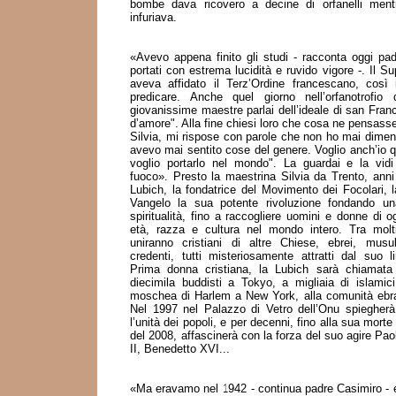
bombe dava ricovero a decine di orfanelli ment
infuriava.
«Avevo appena finito gli studi - racconta oggi pa
portati con estrema lucidità e ruvido vigore -. Il Su
aveva affidato il Terz’Ordine francescano, così
predicare. Anche quel giorno nell’orfanotrofio
giovanissime maestre parlai dell’ideale di san Fran
d’amore". Alla fine chiesi loro che cosa ne pensass
Silvia, mi rispose con parole che non ho mai diment
avevo mai sentito cose del genere. Voglio anch’io 
voglio portarlo nel mondo". La guardai e la vidi
fuoco». Presto la maestrina Silvia da Trento, anni
Lubich, la fondatrice del Movimento dei Focolari, 
Vangelo la sua potente rivoluzione fondando un
spiritualità, fino a raccogliere uomini e donne di o
età, razza e cultura nel mondo intero. Tra molti
uniranno cristiani di altre Chiese, ebrei, musu
credenti, tutti misteriosamente attratti dal suo l
Prima donna cristiana, la Lubich sarà chiamata
diecimila buddisti a Tokyo, a migliaia di islamici
moschea di Harlem a New York, alla comunità ebra
Nel 1997 nel Palazzo di Vetro dell’Onu spiegherà 
l’unità dei popoli, e per decenni, fino alla sua mort
del 2008, affascinerà con la forza del suo agire Pa
II, Benedetto XVI...
«Ma eravamo nel 1942 - continua padre Casimiro - e