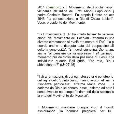
2014 (
Zenit.org
) - Il Movimento dei Focolari espri
vicinanza all’Ordine dei Frati Minori Cappuccini
padre Casimiro Bonetti. Fu proprio il frate ad acc
1943, "la consacrazione a Dio di Chiara Lubich"
Voce, presidente del Movimento.
"La Provvidenza di Dio ha voluto legare" la persona 
albori" del Movimento dei Focolari - afferma in una
diverse circostanze si rivelò strumento di Dio". La p
ricorda anche la risposta data dal cappuccino al
colto la generosità": "Si ricordi signorina: Dio la
anche "al pensiero da lui espresso il 24 gennaio
momento più doloroso della passione di Gesù, che
individuare quando Egli gridò: “Dio mio, Dio
abbandonato?” (
Mt
27,46).
"Tali affermazioni, di cui egli stesso si è poi stupit
dell’agire dello Spirito Santo, hanno avuto nell’anim
risonanza particolare", afferma Maria Voce. E 
carisma da Dio a lei donato, esse, insieme ad altre i
sono divenute nel tempo fondamenti della spiritualit
la vita del Movimento dei Focolari".
Il Movimento mantiene dunque vivo il ricordo
assicurando "la comune preghiera per lui 