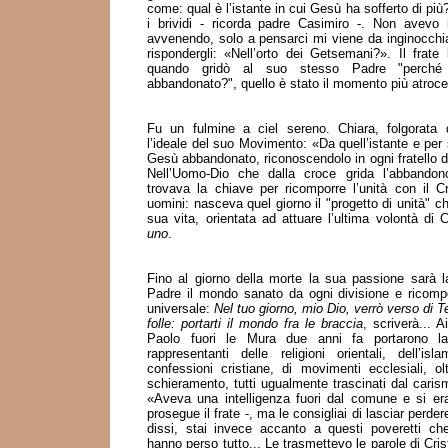
come: qual è l’istante in cui Gesù ha sofferto di p
i brividi - ricorda padre Casimiro -. Non avevo
avvenendo, solo a pensarci mi viene da inginocchi
rispondergli: «Nell’orto dei Getsemani?». Il frate
quando gridò al suo stesso Padre "perch
abbandonato?", quello è stato il momento più atroce
Fu un fulmine a ciel sereno. Chiara, folgorata dal
l’ideale del suo Movimento: «Da quell’istante e pe
Gesù abbandonato, riconoscendolo in ogni fratello d
Nell’Uomo-Dio che dalla croce grida l’abbandon
trovava la chiave per ricomporre l’unità con il Cre
uomini: nasceva quel giorno il "progetto di unità" c
sua vita, orientata ad attuare l’ultima volontà di 
uno
.
Fino al giorno della morte la sua passione sarà la
Padre il mondo sanato da ogni divisione e ricompo
universale:
Nel tuo giorno, mio Dio, verrò verso di T
folle: portarti il mondo fra le braccia
, scriverà... A
Paolo fuori le Mura due anni fa portarono la
rappresentanti delle religioni orientali, dell’isl
confessioni cristiane, di movimenti ecclesiali, olt
schieramento, tutti ugualmente trascinati dal caris
«Aveva una intelligenza fuori dal comune e si era i
prosegue il frate -, ma le consigliai di lasciar perder
dissi, stai invece accanto a questi poveretti c
hanno perso tutto... Le trasmettevo le parole di Cri